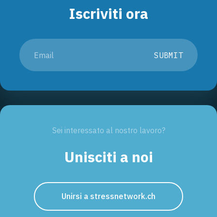
Iscriviti ora
SUBMIT
Sei interessato al nostro lavoro?
Unisciti a noi
Unirsi a stressnetwork.ch