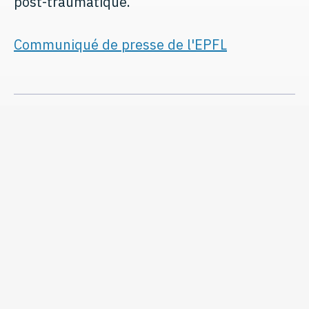
post-traumatique.
Communiqué de presse de l'EPFL
November 8, 2023
Share this page
Share
Share
Tweet
Email