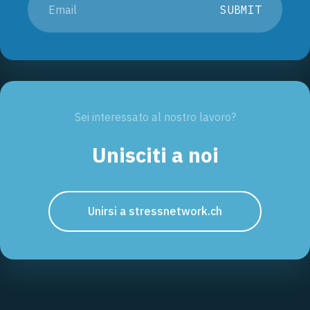
SUBMIT
Sei interessato al nostro lavoro?
Unisciti a noi
Unirsi a stressnetwork.ch