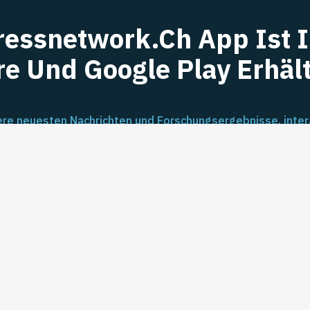
tressnetwork.ch App Ist 
re Und Google Play Erhält
re neuesten Nachrichten und Forschungsergebnisse, inter
Veranstaltungen und Workshops.
App Store
Google Play