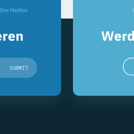
 Ihre Mailbox
eren
Werd
SUBMIT