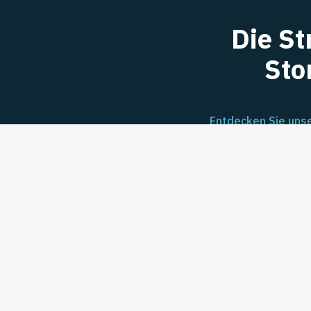
Die S
Sto
Entdecken Sie unse