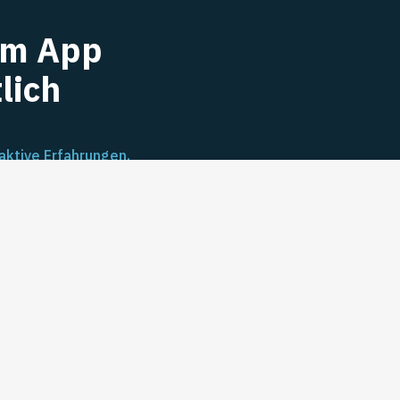
Im App
lich
aktive Erfahrungen,