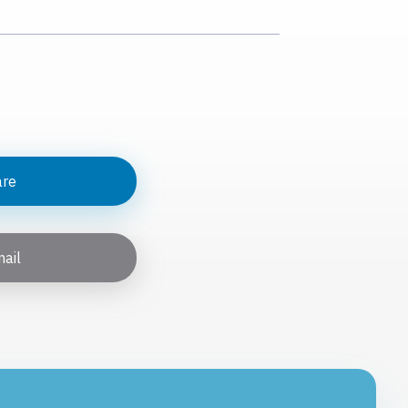
are
ail