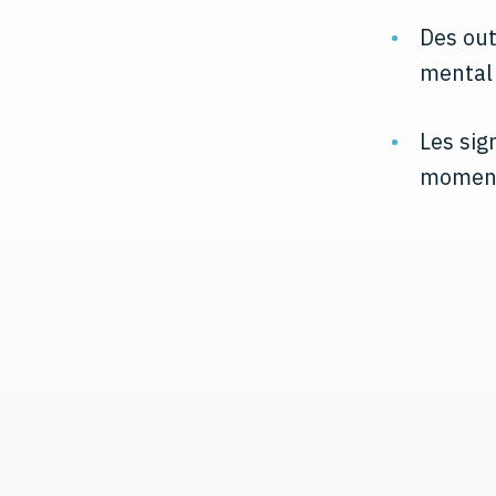
Des out
mental 
Les sig
moment 