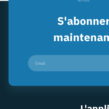
lettres
S'abonne
maintenan
L'appl