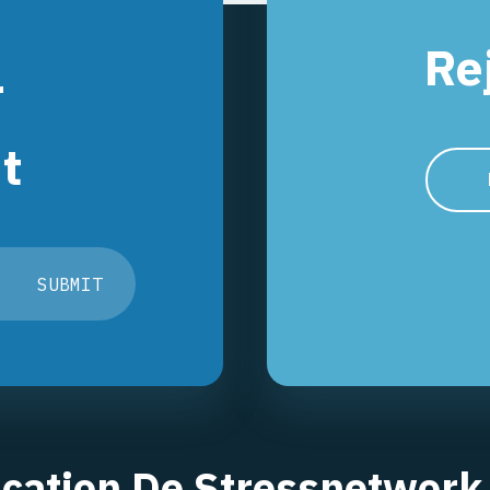
Re
r
t
SUBMIT
ication De Stressnetwork