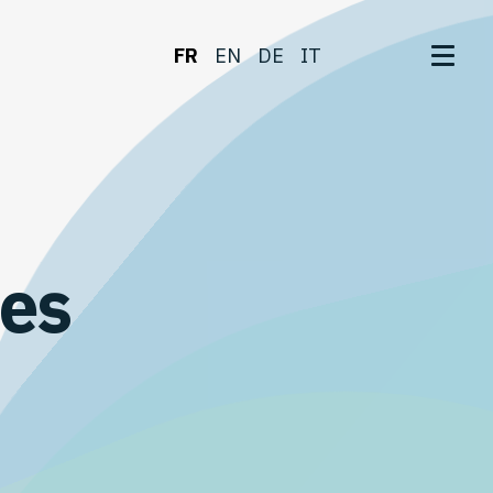
FR
EN
DE
IT
des