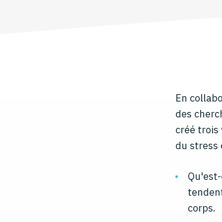
En collabo
des cherch
créé trois
du stress 
Qu'est-
tendent
corps.