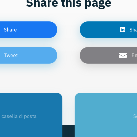
Share this page
Share
Sh
Tweet
Em
a casella di posta
S