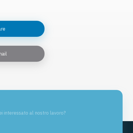
are
ail
ei interessato al nostro lavoro?