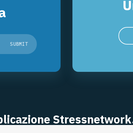
U
ra
SUBMIT
plicazione Stressnetwork
nibile Su App Store E Su 